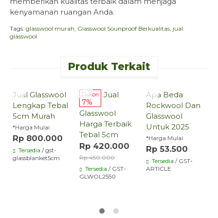
memberikan kualitas terbaik dalam menjaga
kenyamanan ruangan Anda.
Tags:
glasswool murah
,
Glasswool Sounproof Berkualitas
,
jual
glasswool
Produk Terkait
Hubungi
Hubungi
Hubungi
Sekarang
Sekarang
Sekarang
Jual Glasswool
Jual
Apa Beda
Diskon
D
7%
Lengkap Tebal
Rockwool Dan
Glasswool
G
5cm Murah
Glasswool
Harga Terbaik
A
Untuk 2025
*Harga Mulai
Tebal 5cm
5
Rp 800.000
*Harga Mulai
D
Rp 420.000
Rp 53.500
Tersedia
/ gst-
R
Rp 450.000
glassblanket5cm
Tersedia
/ GST-
R
Tersedia
/ GST-
ARTICLE
GLWOL2550
G