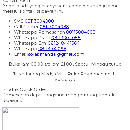
Kontak Kami
Apabila ada yang ditanyakan, silahkan hubungi kami
melalui kontak di bawah ini.
SMS
08113004088
Call Center
08113004088
Whatsapp
Pemesanan
08113004088
Whatsapp
Pram
08113004088
Whatsapp
Emi
081248441364
Whatsapp
08113100098
Email
isolasimandiri@gmail.com
Buka jam 08.00 s/d jam 21.00 , Sabtu- Minggu tutup
Jl. Ketintang Madya VII – Ruko Residence no. 1 -
Surabaya
Produk Quick Order
Pemesanan dapat langsung menghubungi kontak
dibawah: