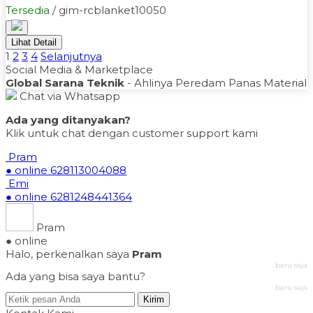
Tersedia
/ gim-rcblanket10050
Lihat Detail
1
2
3
4
Selanjutnya
Social Media & Marketplace
Global Sarana Teknik
- Ahlinya Peredam Panas Material
Chat via Whatsapp
Ada yang ditanyakan?
Klik untuk chat dengan customer support kami
Pram
● online
628113004088
Emi
● online
6281248441364
Pram
● online
Halo, perkenalkan saya
Pram
baru saja
Ada yang bisa saya bantu?
baru saja
Kirim