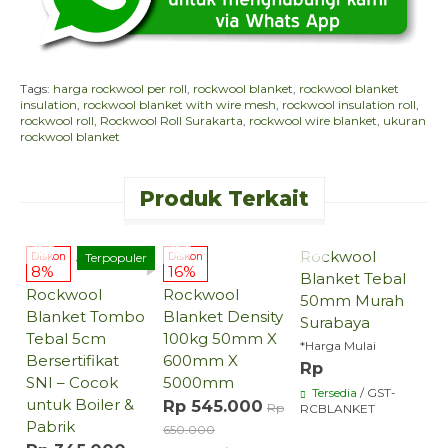
Tags:
harga rockwool per roll
,
rockwool blanket
,
rockwool blanket
insulation
,
rockwool blanket with wire mesh
,
rockwool insulation roll
,
rockwool roll
,
Rockwool Roll Surakarta
,
rockwool wire blanket
,
ukuran
rockwool blanket
Produk Terkait
Hubungi
Hubungi
Hubungi
Sekarang
Sekarang
Sekarang
Jual
Rockwool
Diskon
Terpopuler
Diskon
D
8%
16%
Blanket Tebal
Rockwool
Rockwool
R
50mm Murah
Blanket Tombo
Blanket Density
F
Surabaya
Tebal 5cm
100kg 50mm X
D
*Harga Mulai
Bersertifikat
600mm X
I
Rp
SNI – Cocok
5000mm
B
Tersedia
/ GST-
untuk Boiler &
Rp 545.000
R
Rp
RCBLANKET
Pabrik
650.000
R