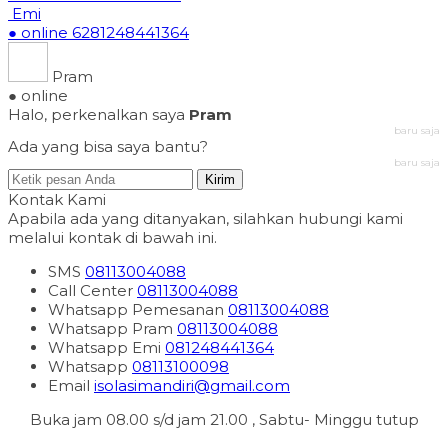
Emi
● online
6281248441364
Pram
● online
Halo, perkenalkan saya
Pram
baru saja
Ada yang bisa saya bantu?
baru saja
Kirim
Kontak Kami
Apabila ada yang ditanyakan, silahkan hubungi kami
melalui kontak di bawah ini.
SMS
08113004088
Call Center
08113004088
Whatsapp
Pemesanan
08113004088
Whatsapp
Pram
08113004088
Whatsapp
Emi
081248441364
Whatsapp
08113100098
Email
isolasimandiri@gmail.com
Buka jam 08.00 s/d jam 21.00 , Sabtu- Minggu tutup