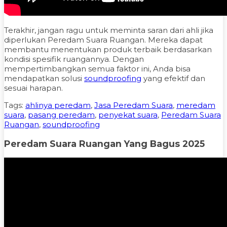
Terakhir, jangan ragu untuk meminta saran dari ahli jika
diperlukan Peredam Suara Ruangan. Mereka dapat
membantu menentukan produk terbaik berdasarkan
kondisi spesifik ruangannya. Dengan
mempertimbangkan semua faktor ini, Anda bisa
mendapatkan solusi
soundproofing
yang efektif dan
sesuai harapan.
Tags:
ahlinya peredam
,
Jasa Peredam Suara
,
meredam
suara
,
pasang peredam
,
penyekat suara
,
Peredam Suara
Ruangan
,
soundproofing
Peredam Suara Ruangan Yang Bagus 2025