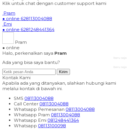
Klik untuk chat dengan customer support kami
Pram
● online
628113004088
Emi
● online
6281248441364
Pram
● online
Halo, perkenalkan saya
Pram
baru saja
Ada yang bisa saya bantu?
baru saja
Kirim
Kontak Kami
Apabila ada yang ditanyakan, silahkan hubungi kami
melalui kontak di bawah ini.
SMS
08113004088
Call Center
08113004088
Whatsapp
Pemesanan
08113004088
Whatsapp
Pram
08113004088
Whatsapp
Emi
081248441364
Whatsapp
08113100098