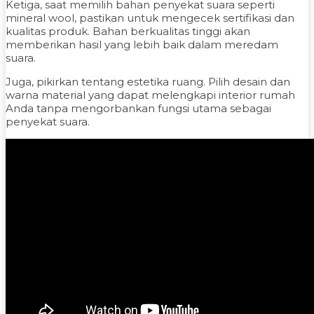
Ketiga, saat memilih bahan penyekat suara seperti
mineral wool, pastikan untuk mengecek sertifikasi dan
kualitas produk. Bahan berkualitas tinggi akan
memberikan hasil yang lebih baik dalam meredam
suara.
Juga, pikirkan tentang estetika ruang. Pilih desain dan
warna material yang dapat melengkapi interior rumah
Anda tanpa mengorbankan fungsi utama sebagai
penyekat suara.