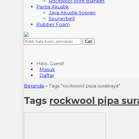
Rockwool Wire Blanket
Partisi Akustik
Jaya Akustik Sopran
Sounerbell
Rubber Foam
Cari
Halo, Guest!
Masuk
Daftar
Beranda
»
Tags "rockwool pipa surabaya"
Tags
rockwool pipa sur