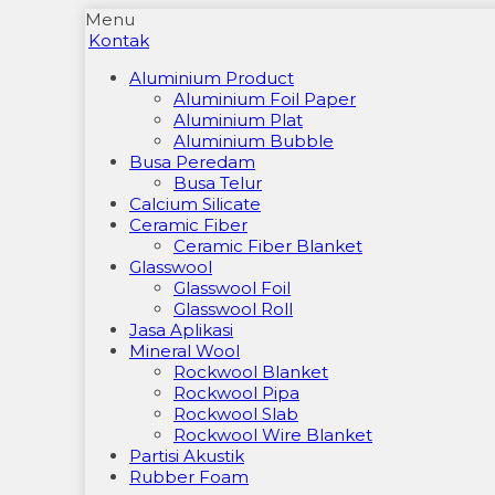
Menu
Kontak
Aluminium Product
Aluminium Foil Paper
Aluminium Plat
Aluminium Bubble
Busa Peredam
Busa Telur
Calcium Silicate
Ceramic Fiber
Ceramic Fiber Blanket
Glasswool
Glasswool Foil
Glasswool Roll
Jasa Aplikasi
Mineral Wool
Rockwool Blanket
Rockwool Pipa
Rockwool Slab
Rockwool Wire Blanket
Partisi Akustik
Rubber Foam